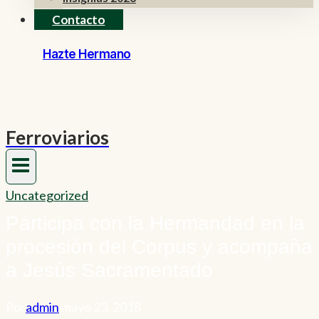
Contacto
Hazte Hermano
Ferroviarios
Uncategorized
Participa con la Hermandad en la
procesión del Corpus y acompaña
a Jesús Sacramentado
Por
admin
mayo 23, 2018