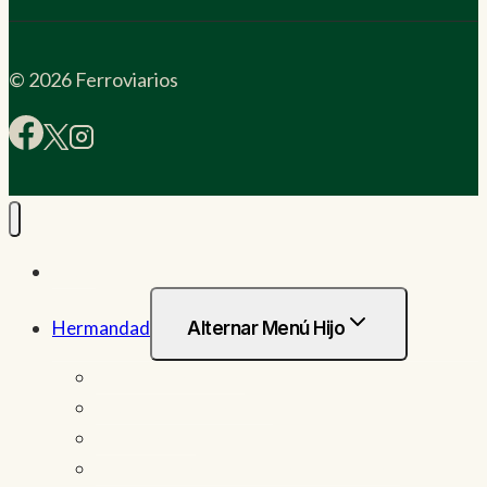
© 2026 Ferroviarios
Inicio
Hermandad
Alternar Menú Hijo
Junta de Gobierno
Secretaría / Tesorería
Grupo joven
Reseña histórica de la Cofradía de los