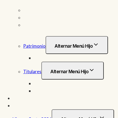
Ferroviarios
Recorrido estación de Penitencia
Signos distintivos
Deducciones Fiscales por los donativos a la
hermandad
Patrimonio
Alternar Menú Hijo
Estudio palio
Titulares
Alternar Menú Hijo
Santísmo Cristo de la Buena Muerte
Nuestra Señora del Amor y el Trabajo
Agenda
Actualidad