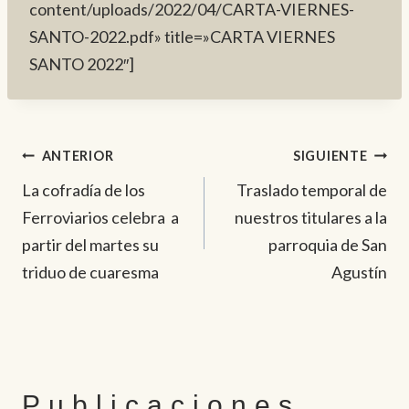
content/uploads/2022/04/CARTA-VIERNES-
SANTO-2022.pdf» title=»CARTA VIERNES
SANTO 2022″]
Navegación
ANTERIOR
SIGUIENTE
La cofradía de los
Traslado temporal de
de
Ferroviarios celebra a
nuestros titulares a la
entradas
partir del martes su
parroquia de San
triduo de cuaresma
Agustín
Publicaciones