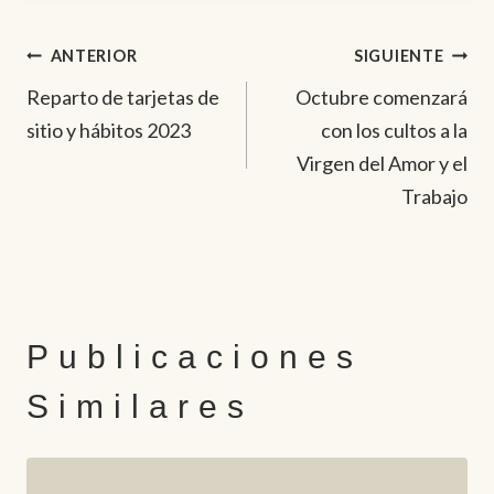
Navegación
ANTERIOR
SIGUIENTE
Reparto de tarjetas de
Octubre comenzará
de
sitio y hábitos 2023
con los cultos a la
entradas
Virgen del Amor y el
Trabajo
Publicaciones
Similares