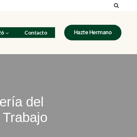
26
Contacto
Hazte Hermano
ería del
l Trabajo