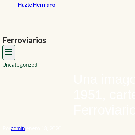
Hazte Hermano
Ferroviarios
Uncategorized
Una image
1951, cart
Ferroviari
Por
admin
enero 18, 2020