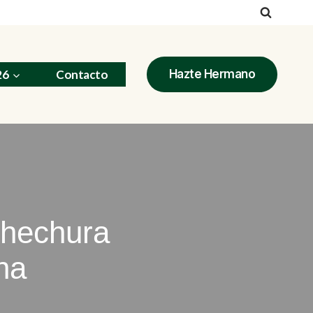
26
Contacto
Hazte Hermano
 hechura
na