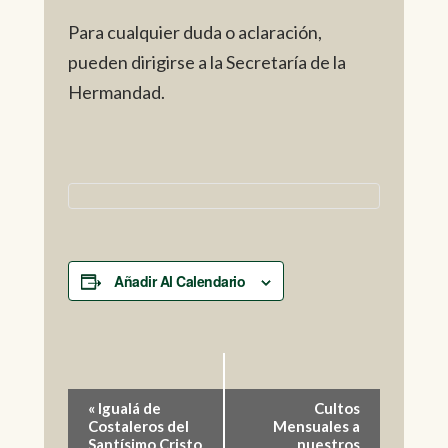
Para cualquier duda o aclaración,
pueden dirigirse a la Secretaría de la
Hermandad.
Añadir Al Calendario
Navegación
«
Igualá de
Cultos
Costaleros del
Mensuales a
del
Santísimo Cristo
nuestros