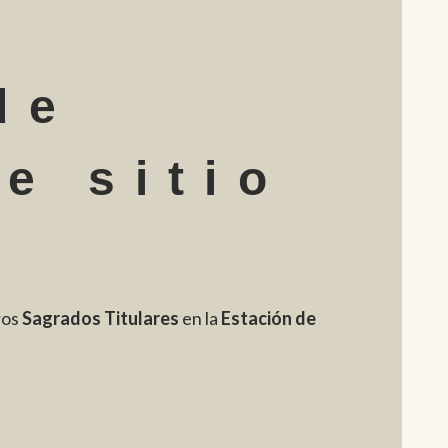
de
de sitio
ros
Sagrados Titulares
en la
Estación de