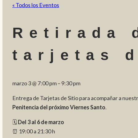
« Todos los Eventos
Retirada 
tarjetas 
marzo 3
@
7:00 pm
–
9:30 pm
Entrega de Tarjetas de Sitio para acompañar a nuest
Penitencia del próximo Viernes Santo
.
🗓️
Del 3 al 6 de marzo
⏰ 19:00 a 21:30 h