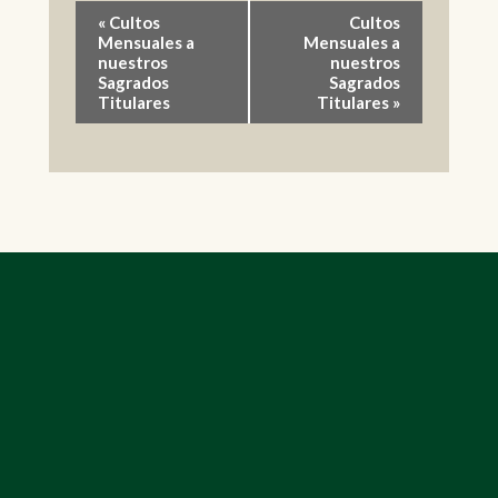
Navegación
«
Cultos
Cultos
Mensuales a
Mensuales a
del
nuestros
nuestros
Sagrados
Sagrados
Evento
Titulares
Titulares
»