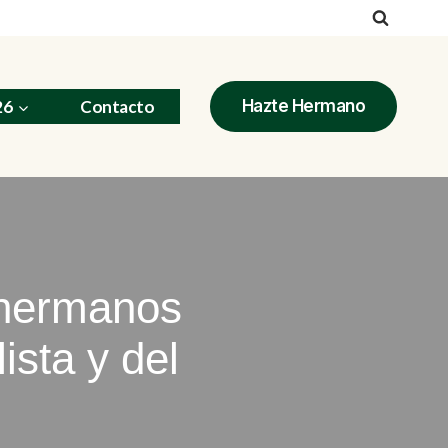
26
Contacto
Hazte Hermano
 hermanos
ista y del