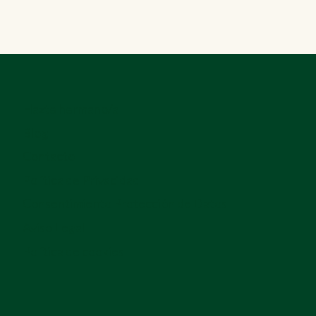
Hazte hermano/a
Blog
Contacto
Política de Privacidad
Consentimiento Protección de Datos
Aviso Legal
Política de cookies