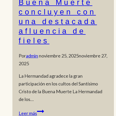
Buena Muerte
concluyen con
una destacada
afluencia de
fieles
Por
admin
noviembre 25, 2025
noviembre 27,
2025
La Hermandad agradece la gran
participación en los cultos del Santísimo
Cristo de la Buena Muerte La Hermandad
de los…
Los
Leer más