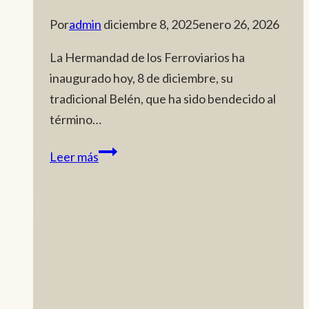
Por
admin
diciembre 8, 2025
enero 26, 2026
La Hermandad de los Ferroviarios ha
inaugurado hoy, 8 de diciembre, su
tradicional Belén, que ha sido bendecido al
término…
Inaugurado,
Leer más
en
el
patio
de
salida,
el
Belén