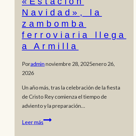
«Estación
Navidad», la
zambomba
ferroviaria llega
a Armilla
Por
admin
noviembre 28, 2025
enero 26,
2026
Un año más, tras la celebración de la fiesta
de Cristo Rey comienza el tiempo de
adviento y la preparación…
«Estación
Leer más
Navidad»,