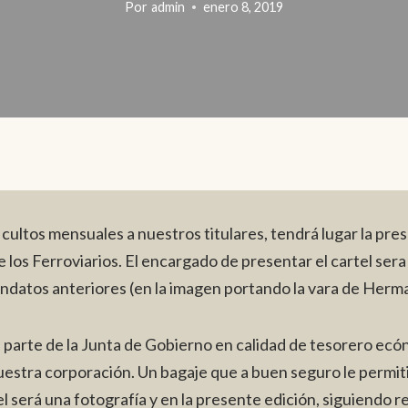
Por
admin
enero 8, 2019
s cultos mensuales a nuestros titulares, tendrá lugar la pres
e los Ferroviarios. El encargado de presentar el cartel se
ndatos anteriores (en la imagen portando la vara de Herm
a parte de la Junta de Gobierno en calidad de tesorero ec
uestra corporación. Un bagaje que a buen seguro le permiti
 será una fotografía y en la presente edición, siguiendo re