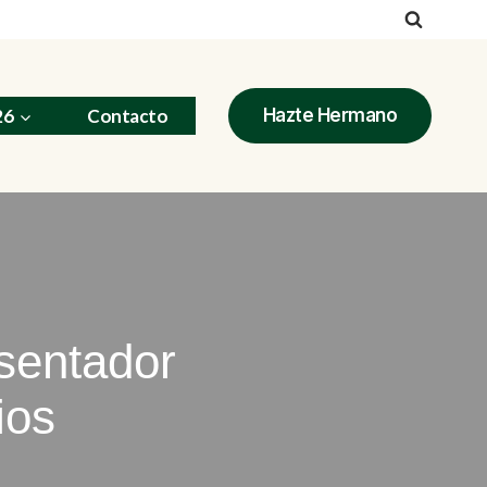
26
Contacto
Hazte Hermano
esentador
ios